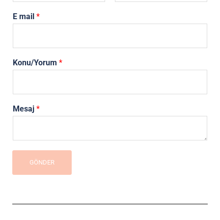
A
S
d
o
E mail
*
y
a
d
Konu/Yorum
*
Mesaj
*
GÖNDER