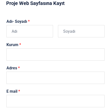
Proje Web Sayfasına Kayıt
Adı- Soyadı
*
A
S
d
o
Kurum
*
y
a
d
Adres
*
E mail
*