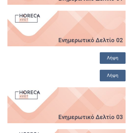
Λήψη
Λήψη